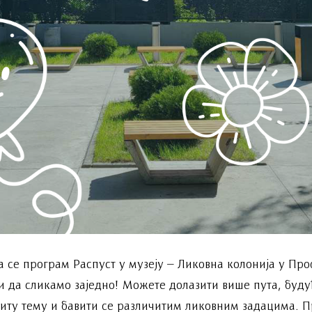
а се програм Распуст у музеју – Ликовна колонија у Про
и да сликамо заједно! Можете долазити више пута, буду
читу тему и бавити се различитим ликовним задацима. 