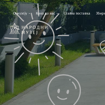
О музеју
Како до нас
Стална поставка
Збир