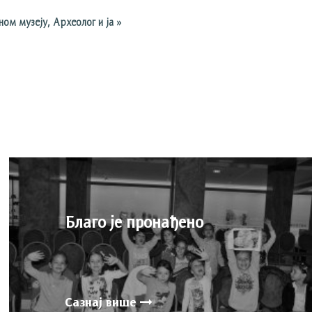
ном музеју, Археолог и ја
»
Благо је пронађено
Сазнај више