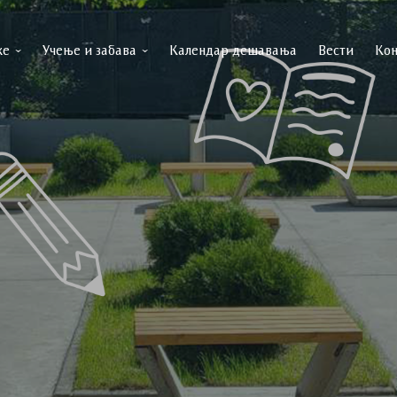
ке
Учење и забава
Календар дешавања
Вести
Кон