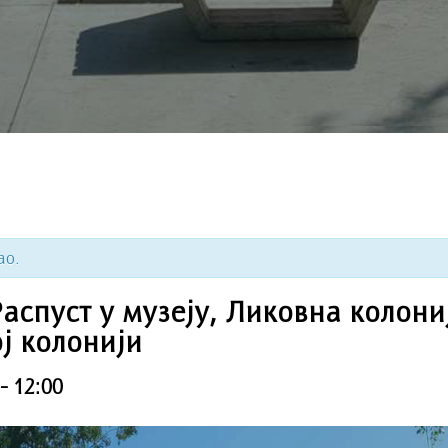
ао.
аспуст у музеју, Ликовна колони
ј колонији
-
12:00