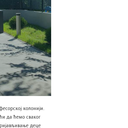
фесорској колонији.
ћи да ћемо сваког
Пријављивање деце