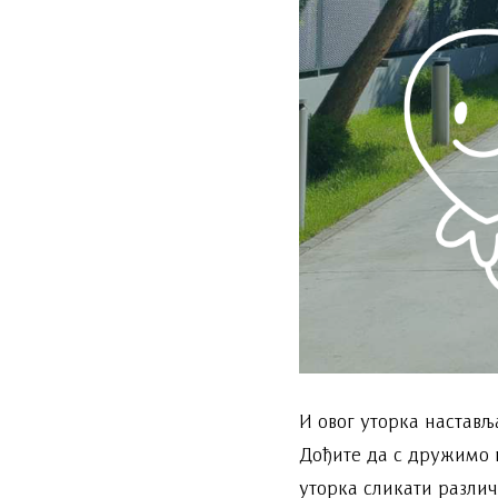
И овог уторка настављ
Дођите да с дружимо 
уторка сликати разли