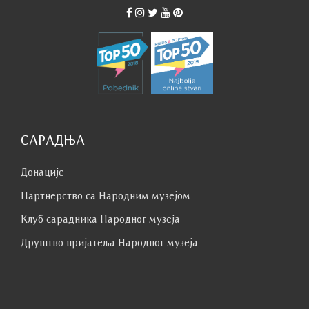
САРАДЊА
Донације
Партнерство са Народним музејoм
Клуб сaрaдникa Народног музеја
Друштво пријатеља Народног музеја