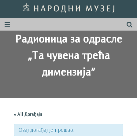
Радионица за одрасле
„Та чувена трећа
димензија”
« All Догађаји
Овај догађај је прошао.