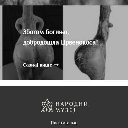
Збогом богињо,
добродошла Црвенокоса!
Сазнај више
Посетите нас