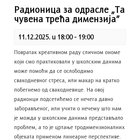
Радионица за одрасле „Та
чувена трећа димензија”
11.12.2025. u 18:00
-
19:00
Повратак креативном раду сличном ономе
који смо практиковали у школским данима
може помоћи да се ослободимо
свакодневног стреса, или макар на кратко
побегнемо од свакодневице. На овој
радионци подсетићемо се нечега давно
заборављеног, или учити о нечему што нам
је можда у школским данима представљало
проблем, а то је цртање тродимензионалних
објеката применом линеарне перспективе.