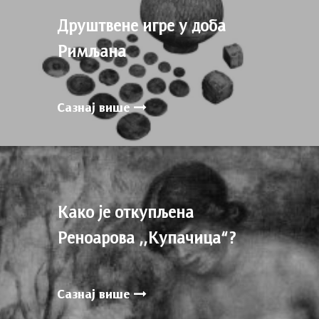
Друштвене игре у доба
Римљана
Сазнај више
Како је откупљена
Реноарова ,,Купачица“?
Сазнај више