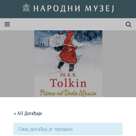
« All Догађаји
Овај догађај је прошао.