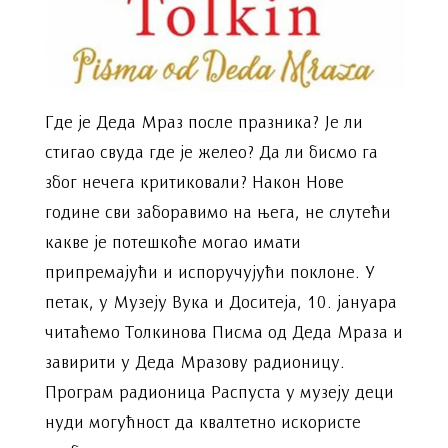
Где је Деда Мраз после празника? Је ли
стигао свуда где је желео? Да ли бисмо га
због нечега критиковали? Након Нове
године сви заборавимо на њега, не слутећи
какве је потешкоће могао имати
припремајући и испоручујући поклоне. У
петак, у Музеју Вука и Доситеја, 10. јануара
читаћемо Толкинова Писма од Деда Мраза и
завирити у Деда Мразову радионицу.
Програм радионица Распуста у музеју деци
нуди могућност да квалтетно искористе