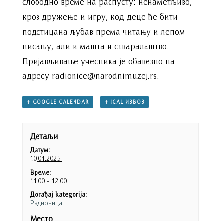
слободно време на распусту: ненаметљиво,
кроз дружење и игру, код деце ће бити
подстицана љубав према читању и лепом
писању, али и машта и стваралаштво.
Пријављивање учесника је обавезно на
адресу radionice@narodnimuzej.rs.
+ GOOGLE CALENDAR
+ ICAL ИЗВОЗ
Детаљи
Датум:
10.01.2025.
Време:
11:00 - 12:00
Догађај kategorija:
Радионица
Место