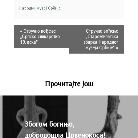
Народни музеј Србије
«
Стручно вођење
Стручно вођење
„Српско сликарство
„Староегипатска
19. века“
збирка Народног
музеја Србије“
»
Прочитајте још
Збогом богињо,
добродошла Црвенокоса!