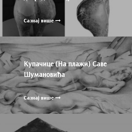
Сазнај више
Купачице (На плажи) Саве
Шумановића
Сазнај више