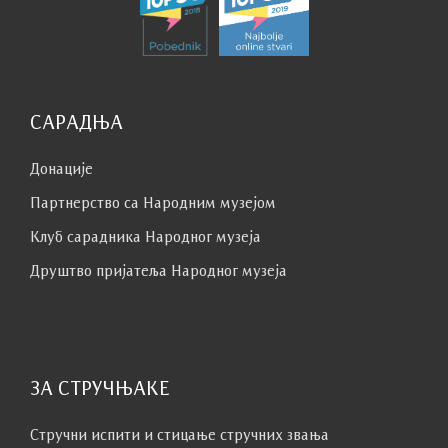
САРАДЊА
Донације
Партнерство са Народним музејoм
Клуб сaрaдникa Народног музеја
Друштво пријатеља Народног музеја
ЗА СТРУЧЊАКЕ
Стручни испити и стицање стручних звања