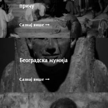
причу
Сазнај више
Београдска мумија
Сазнај више