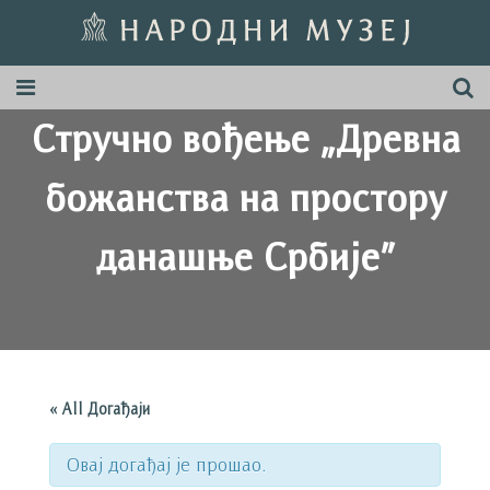
Стручно вођење „Древна
божанства на простору
данашње Србије”
« All Догађаји
Овај догађај је прошао.