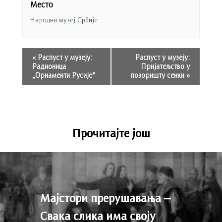
Место
Народни музеј Србије
«
Распуст у музеју:
Распуст у музеју:
Радионица
Пријатељство у
„Орнаменти Русије“
позоришту сенки
»
Прочитајте још
Мајстори прерушавања –
Свака слика има своју