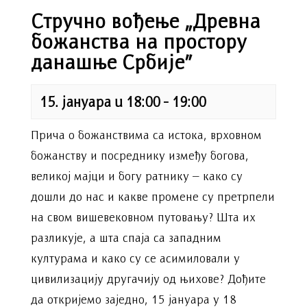
Стручно вођење „Древна
божанства на простору
данашње Србије”
15. јануара u 18:00
-
19:00
Прича о божанствима са истока, врховном
божанству и посреднику између богова,
великој мајци и богу ратнику – како су
дошли до нас и какве промене су претрпели
на свом вишевековном путовању? Шта их
разликује, а шта спаја са западним
културама и како су се асимиловали у
цивилизацију другачију од њихове? Дођите
да откријемо заједно, 15 јануара у 18