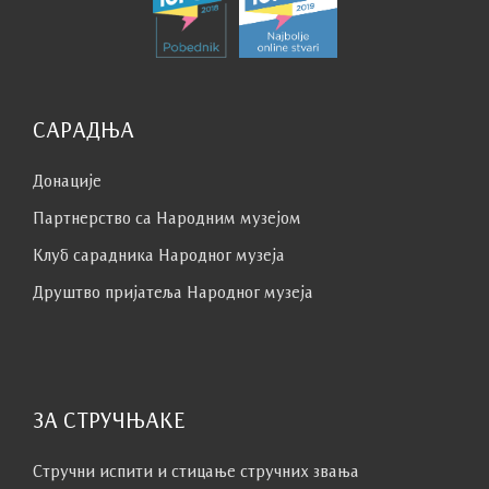
САРАДЊА
Донације
Партнерство са Народним музејoм
Клуб сaрaдникa Народног музеја
Друштво пријатеља Народног музеја
ЗА СТРУЧЊАКЕ
Стручни испити и стицање стручних звања