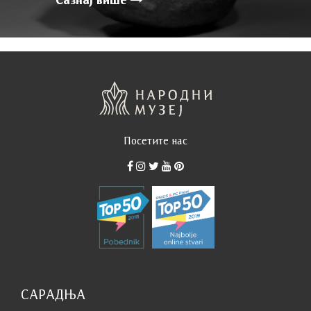
Сазнај више
Посетите нас
САРАДЊА