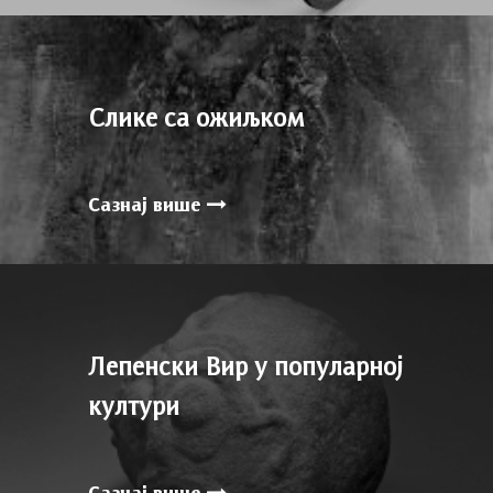
Слике са ожиљком
Сазнај више
Лепенски Вир у популарној
култури