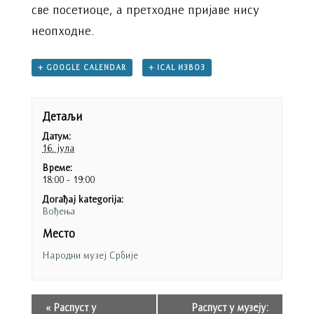
све посетиоце, а претходне пријаве нису
неопходне.
+ GOOGLE CALENDAR
+ ICAL ИЗВОЗ
Детаљи
Датум:
16. јула
Време:
18:00 - 19:00
Догађај kategorija:
Вођења
Место
Народни музеј Србије
«
Распуст у
Распуст у музеју: