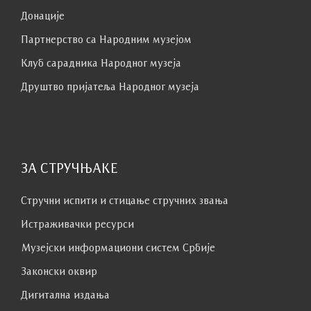
Донације
Партнерство са Народним музејoм
Клуб сaрaдникa Народног музеја
Друштво пријатеља Народног музеја
ЗА СТРУЧЊАКЕ
Стручни испити и стицање стручних звања
Истраживачки ресурси
Музејски информациони систем Србије
Законски оквир
Дигитална издања