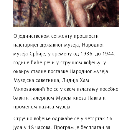
О јединственом сегменту прошлости
најстаријег државног музеја, Народног
музеја Србије, у времену од 1936. до 1944.
године биће речи у стручном вођењу, у
оквиру сталне поставке Народног музеја.
Музејска саветница, Лидија Хам
Миловановић ће се у свом излагању посебно
бавити Галеријом Музеја кнеза Павла и
променом назива музеја.
Стручно вођење одржаће се у четвртак 16.
јула у 18 часова. Програм је бесплатан за