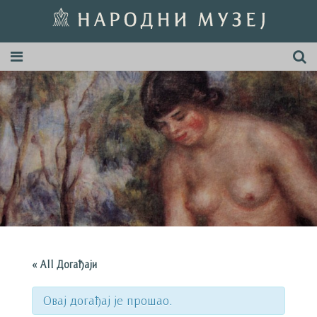
« All Догађаји
Овај догађај је прошао.