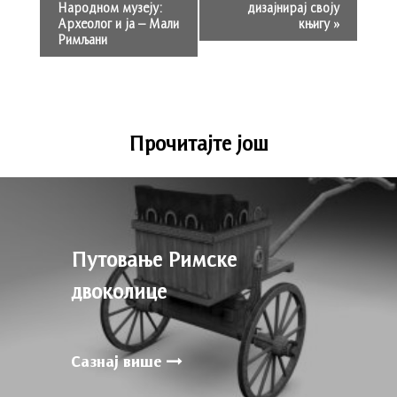
Народном музеју:
дизајнирај своју
Археолог и ја – Мали
књигу
»
Римљани
Прочитајте још
Путовање Римске
двоколице
Сазнај више