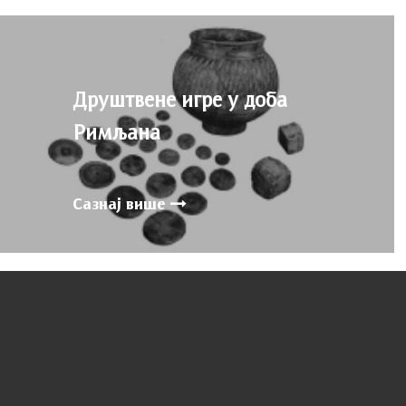
Друштвене игре у доба
Римљана
Сазнај више