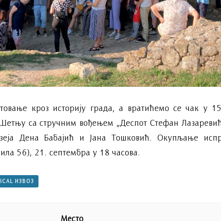
овање кроз историју града, а вратићемо се чак у 15
Шетњу са стручним вођењем „Деспот Стефан Лазаревић
зеја Дена Бабајић и Јана Тошковић. Окупљање исп
ла 56), 21. септембра у 18 часова.
 ICAL ИЗВОЗ
Место