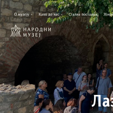
О музеју
Како до нас
Стална поставка
Збир
Ла