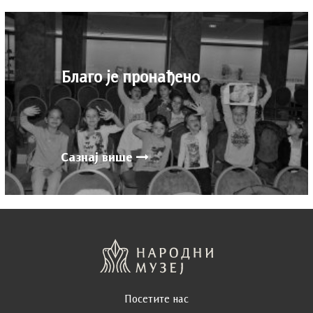
Благо је пронађено
Сазнај више
Посетите нас