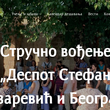
ке
Учење и забава
Календар дешавања
Вести
Кон
Стручно вођењ
„Деспот Стефа
заревић и Беогр