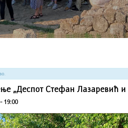
ао.
ење „Деспот Стефан Лазаревић и
-
19:00