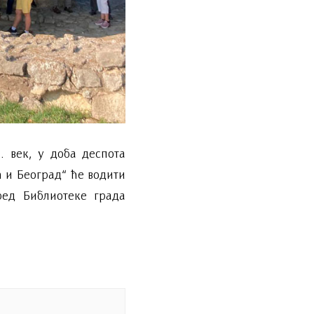
. век, у доба деспота
 и Београд“ ће водити
ред Библиотеке града