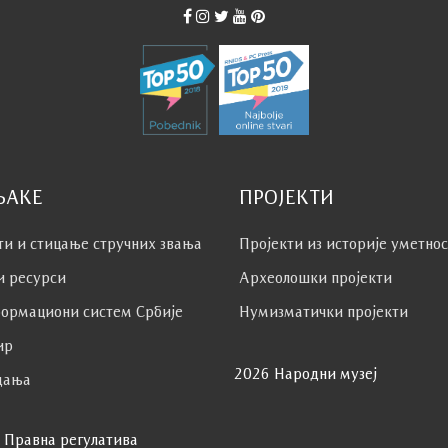
ЊАКЕ
ПРОЈЕКТИ
ти и стицање стручних звања
Пројекти из историје уметно
и ресурси
Археолошки пројекти
ормациони систем Србије
Нумизматички пројекти
ир
2026 Народни музеј
дања
Правна регулатива