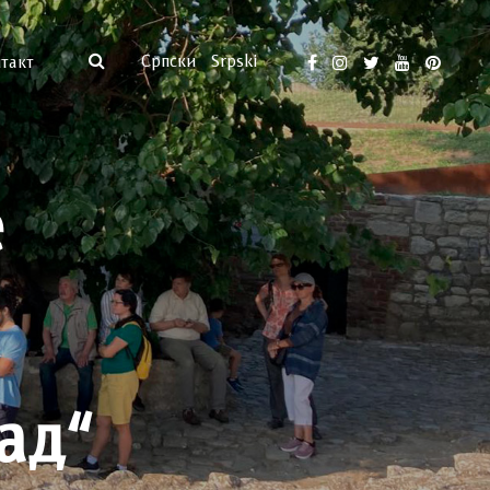
Српски
Srpski
такт
е
н
ад“