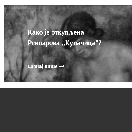
Како је откупљена
Реноарова ,,Купачица“?
Сазнај више