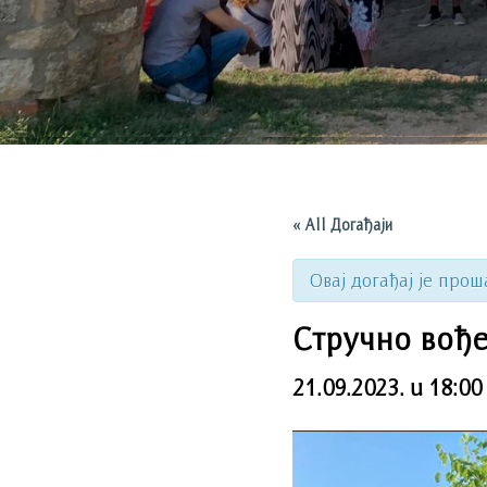
« All Догађаји
Овај догађај је прош
Стручно вођ
21.09.2023. u 18:00