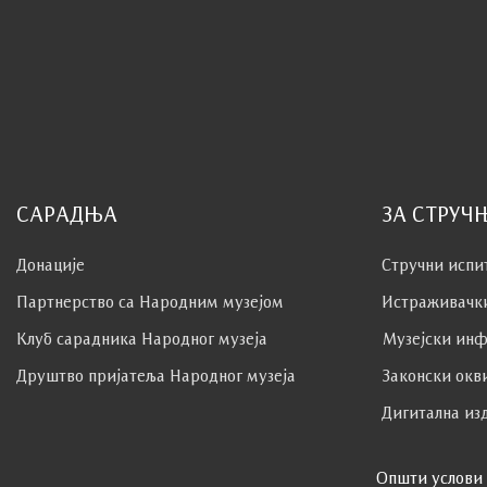
САРАДЊА
ЗА СТРУЧ
Донације
Стручни испи
Партнерство са Народним музејoм
Истраживачк
Клуб сaрaдникa Народног музеја
Музејски инф
Друштво пријатеља Народног музеја
Законски окв
Дигитална из
Општи услови