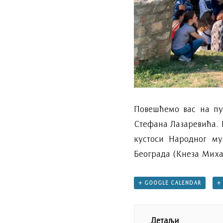
Повешћемо вас на пут
Стефана Лазаревића. 
кустоси Народног му
Београда (Кнеза Михаи
+ GOOGLE CALENDAR
+
Детаљи