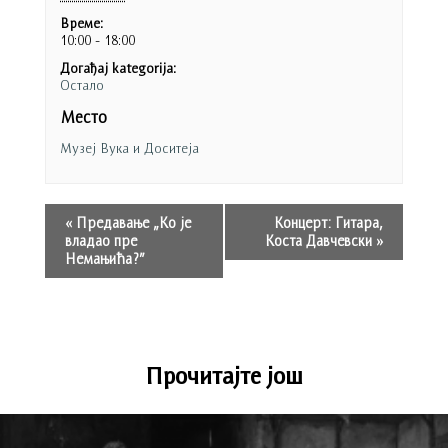
Време:
10:00 - 18:00
Догађај kategorija:
Остало
Место
Музеј Вука и Доситеја
«
Предавање „Ко је
Концерт: Гитарa,
владао пре
Коста Давчевски
»
Немањића?”
Прочитајте још