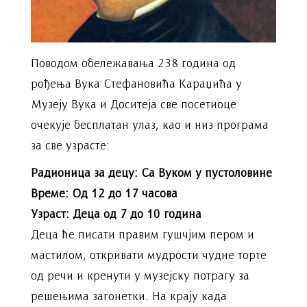
Поводом обележавања 238 година од
рођења Вука Стефановића Караџића у
Музеју Вука и Доситеја све посетиоце
очекује бесплатан улаз, као и низ програма
за све узрасте:
Радионица за децу: Са Вуком у пустоловине
Време: Од 12 до 17 часова
Узраст: Деца од 7 до 10 година
Деца ће писати правим гушчјим пером и
мастилом, откривати мудрости чудне торте
од речи и кренути у музејску потрагу за
решењима загонетки. На крају када