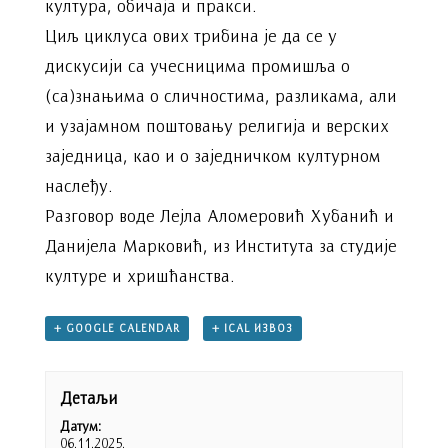
култура, обичаја и пракси.
Циљ циклуса ових трибина је да се у
дискусији са учесницима промишља о
(са)знањима о сличностима, разликама, али
и узајамном поштовању религија и верских
заједница, као и о заједничком културном
наслеђу.
Разговор воде Лејла Аломеровић Хубанић и
Данијела Марковић, из Института за студије
културе и хришћанства.
+ GOOGLE CALENDAR
+ ICAL ИЗВОЗ
Детаљи
Датум:
06.11.2025.