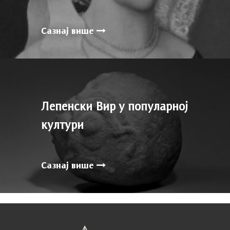
Сазнај више
Лепенски Вир у популарној
култури
Сазнај више