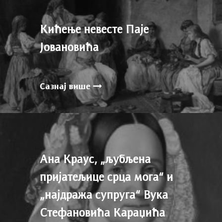
Кићење невесте Паје
Јовановића
Сазнај више
Ана Краус, „љубљена
пријатељице срца мога“ и
„најдража супруга“ Вука
Стефановића Караџића