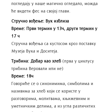
погледају у наше магично огледало, можда
ће видети фес на својој глави.
Стручно вођење: Вук изблиза
Време: Први термин у 13ч, други термин у
17 ч
Стручна вођења са кустосом кроз поставку
Музеја Вука и Доситеја.
Трибина: Добар као хлеб
(прва у циклусу
трибина Веровали или не)
Време: 18ч
Говориће се о синонимима, симболима и
називима за хлеб који се користе у
разговорима, молитвама, књижевним и
уметничким делима, а из угла различитих