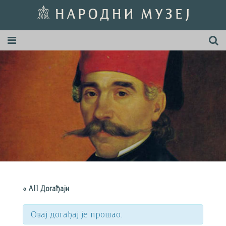
« All Догађаји
Овај догађај је прошао.