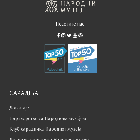
Посетите нас
САРАДЊА
Донације
Партнерство са Народним музејoм
Клуб сaрaдникa Народног музеја
Друштво пријатеља Народног музеја