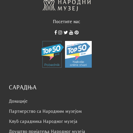
Посетите нас
САРАДЊА
Донације
Партнерство са Народним музејoм
Клуб сaрaдникa Народног музеја
Друштво пријатеља Народног музеја