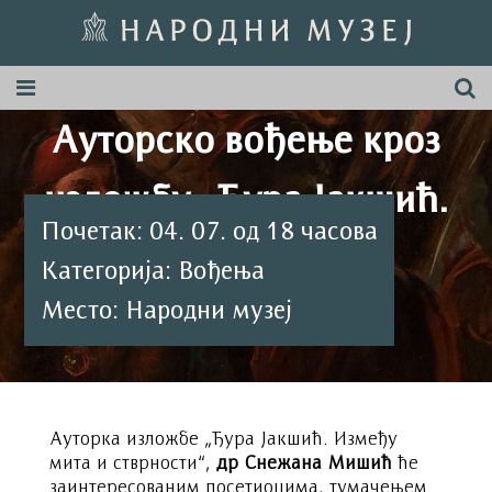
Ауторско вођење кроз
изложбу „Ђура Јакшић.
Почетак: 04. 07. од 18 часова
Између мита и
Категорија: Вођења
Место: Народни музеј
стварности”
Ауторка изложбе „Ђура Јакшић. Између
мита и стврности“,
др Снежана Мишић
ће
заинтересованим посетиоцима, тумачењем