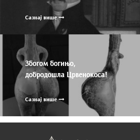
Сазнај више
Збогом богињо,
добродошла Црвенокоса!
Сазнај више