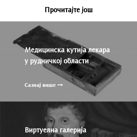
Прочитајте још
Медицинска кутија лекара
у рудничкој области
Сазнај више
Виртуелна галерија