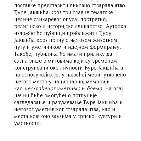
поставке представити ликовно стваралаштво
Ђуре Јакшића кроз три главне тематске
целине сликаревог опуса: портретно,
религијско и историјско сликарство. Ауторка
изложбе ће публици приближити Ђуру
Јакшића кроз причу о његовом животном
путу и уметничком и идејном формирању.
Такође, пубилика ће имати прилику да
сазна више о митовима који су временом
конструисани око личности Ђуре Јакшића а
на основу којих је, у највећој мери, утврђено
његово место у националној меморији
као
несхваћеног уметника
и
боема
. На овај
начин биће омогућено потпуније
сагледавање и разумевање Ђуре Јакшића и
његовог уметничког стваралаштва, као и
места које оно заузима у српској култури и
уметности.