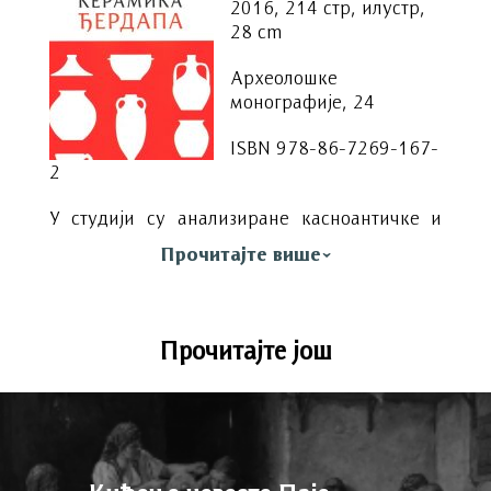
2016, 214 стр, илустр,
28 cm
Археолошке
монографије, 24
ISBN 978-86-7269-167-
2
У студији су анализиране касноантичке и
рановизантијске утилитарне, керамичке
Прочитајте више
посуде (кухињска, стона и амбалажна
керамика) са 30 локалитета ђердапског
лимеса Приобалне Дакије. Посуђе је
разврстано у 313 типова, у оквиру девет
Прочитајте још
основних класа и четири јасно издвојена
периода. Специфичне карактеристике
продукције и дистрибуције ове грнчарије
потврђене су у књизи компарацијом налаза
са локалитета из окружења, као и са онима
из суседних провинција.