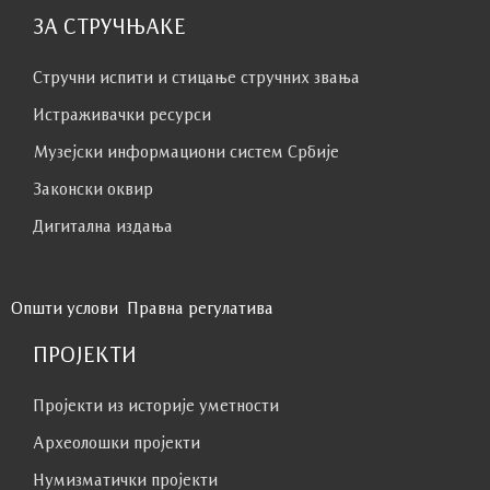
ЗА СТРУЧЊАКЕ
Стручни испити и стицање стручних звања
Истраживачки ресурси
Музејски информациони систем Србије
Законски оквир
Дигитална издања
Општи услови
Правна регулатива
ПРОЈЕКТИ
Пројекти из историје уметности
Археолошки пројекти
Нумизматички пројекти