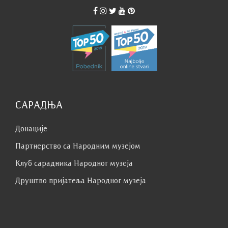
САРАДЊА
Донације
Партнерство са Народним музејoм
Клуб сaрaдникa Народног музеја
Друштво пријатеља Народног музеја