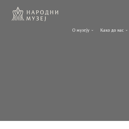
О музеју
Како до нас