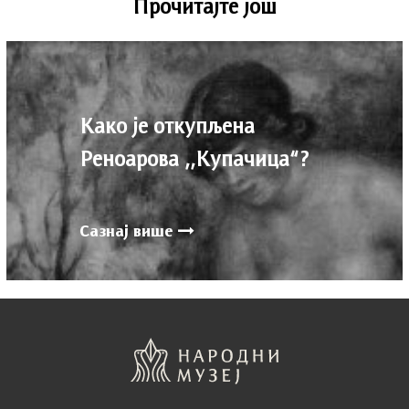
Прочитајте још
Како је откупљена
Реноарова ,,Купачица“?
Сазнај више