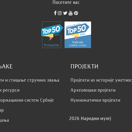
Посетите нас
ЊАКЕ
ПРОЈЕКТИ
ти и стицање стручних звања
Пројекти из историје уметно
и ресурси
Археолошки пројекти
ормациони систем Србије
Нумизматички пројекти
ир
2026 Народни музеј
дања