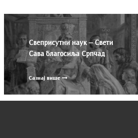
Свеприсутни наук – Свети
Сава благосиља Српчад
Сазнај више