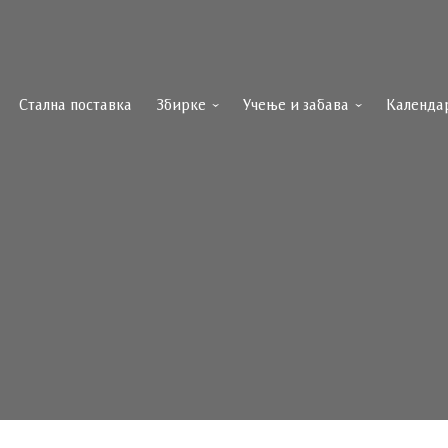
Стална поставка
Збирке
Учење и забава
Календа