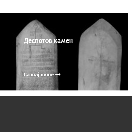
Деспотов камен
Сазнај више