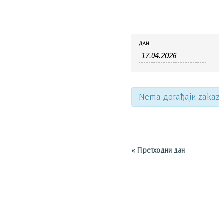
Догађаји
Догађаји
ДАН
Search
Search
and
Views
Navigation
Nema догађаји zakaz
«
Претходни дан