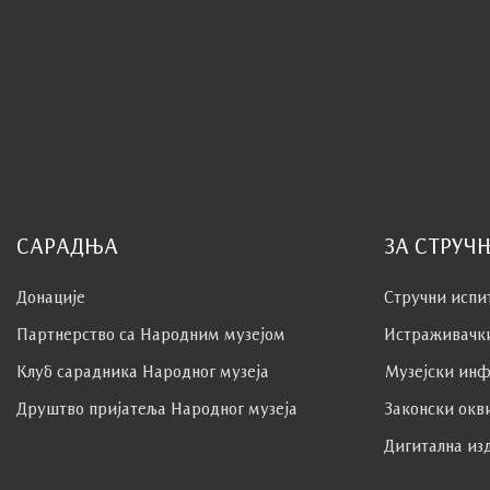
САРАДЊА
ЗА СТРУЧ
Донације
Стручни испи
Партнерство са Народним музејoм
Истраживачк
Клуб сaрaдникa Народног музеја
Музејски инф
Друштво пријатеља Народног музеја
Законски окв
Дигитална из