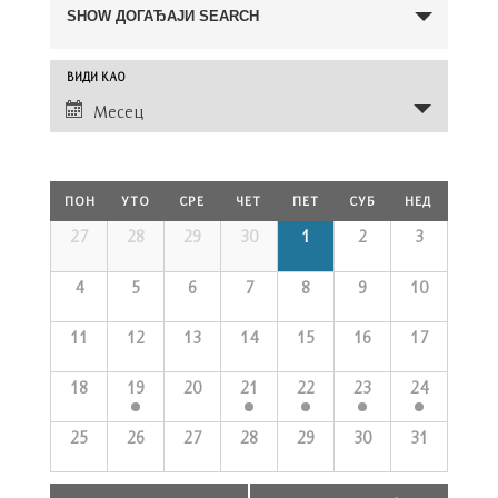
Search
SHOW ДОГАЂАЈИ SEARCH
and
Views
Догађај
ВИДИ КАО
Navigation
Views
Месец
Navigation
Calendar
ПОН
УТО
СРЕ
ЧЕТ
ПЕТ
СУБ
НЕД
of
Догађаји
Calendar
27
28
29
30
1
2
3
of
Догађаји
4
5
6
7
8
9
10
11
12
13
14
15
16
17
18
19
20
21
22
23
24
25
26
27
28
29
30
31