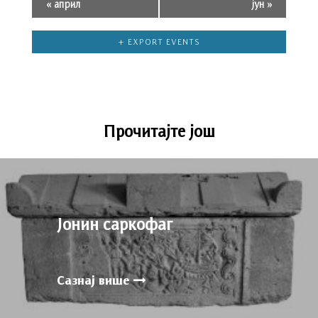
«
април
јун
»
+ EXPORT EVENTS
Прочитајте још
Јонин cаркофаг
Сазнај више