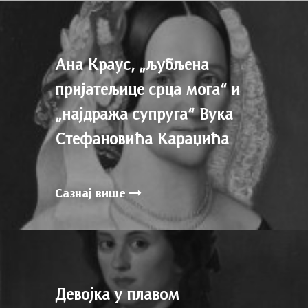
Ана Краус, „љубљена
пријатељице срца мога“ и
„најдража супруга“ Вука
Стефановића Караџића
Сазнај више
Девојка у плавом