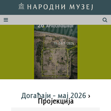
Догађаји - мај 2026
›
Пројекција
Догађаји