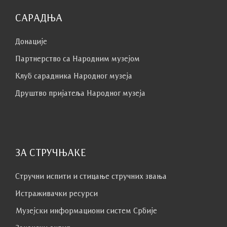
САРАДЊА
Донације
Партнерство са Народним музејoм
Клуб сaрaдникa Народног музеја
Друштво пријатеља Народног музеја
ЗА СТРУЧЊАКЕ
Стручни испити и стицање стручних звања
Истраживачки ресурси
Музејски информациони систем Србије