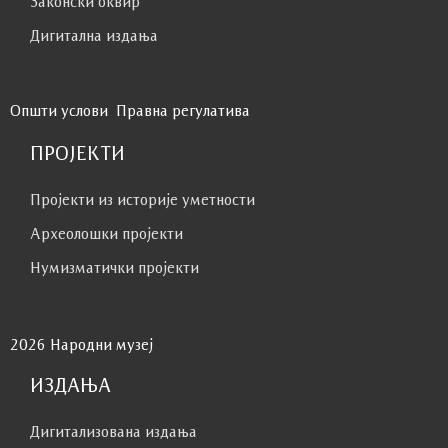
Законски оквир
Дигитална издања
Општи услови
Правна регулатива
ПРОЈЕКТИ
Пројекти из историје уметности
Археолошки пројекти
Нумизматички пројекти
2026 Народни музеј
ИЗДАЊА
Дигитализована издања