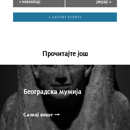
«
новембар
јануар
»
+ EXPORT EVENTS
Прочитајте још
Београдска мумија
Сазнај више