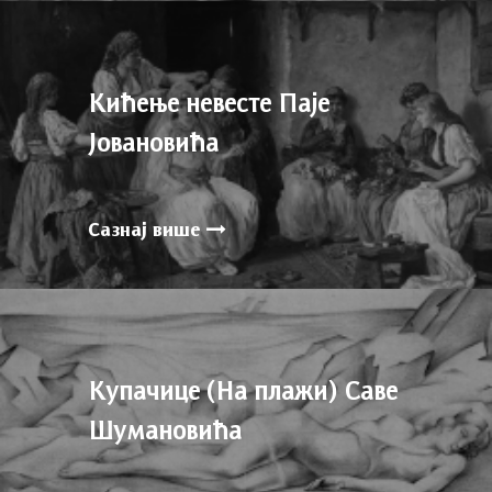
Кићење невесте Паје
Јовановића
Сазнај више
Купачице (На плажи) Саве
Шумановића