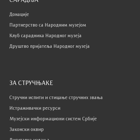
Донације
Партнерство са Народним музејoм
Клуб сaрaдникa Народног музеја
Друштво пријатеља Народног музеја
ЗА СТРУЧЊАКЕ
Стручни испити и стицање стручних звања
Истраживачки ресурси
Музејски информациони систем Србије
Законски оквир
Дигитална издања