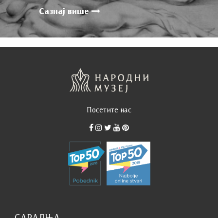
Сазнај више
Посетите нас
САРАДЊА