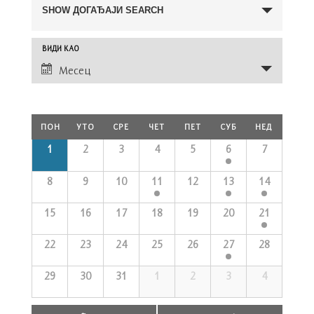
Search
SHOW ДОГАЂАЈИ SEARCH
and
Views
Догађај
ВИДИ КАО
Navigation
Views
Месец
Navigation
Calendar
ПОН
УТО
СРЕ
ЧЕТ
ПЕТ
СУБ
НЕД
of
Догађаји
Calendar
1
2
3
4
5
6
7
of
Догађаји
8
9
10
11
12
13
14
15
16
17
18
19
20
21
22
23
24
25
26
27
28
29
30
31
1
2
3
4