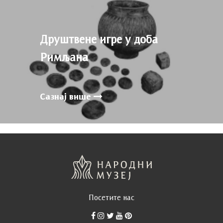
Друштвене игре у доба
Римљана
Сазнај више
Посетите нас