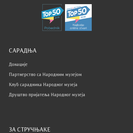
САРАДЊА
Донације
Партнерство са Народним музејoм
Клуб сaрaдникa Народног музеја
Друштво пријатеља Народног музеја
ЗА СТРУЧЊАКЕ