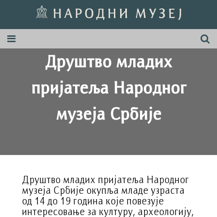
Друштво младих
пријатеља Народног
музеја Србије
Друштво младих пријатеља Народног
музеја Србије окупља младе узраста
од 14 до 19 година које повезује
интересовање за културу, археологију,