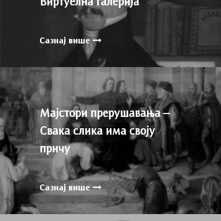
Виртуелна галерија
Сазнај више
Мајстори прерушавања –
Свака слика има своју
причу
Сазнај више