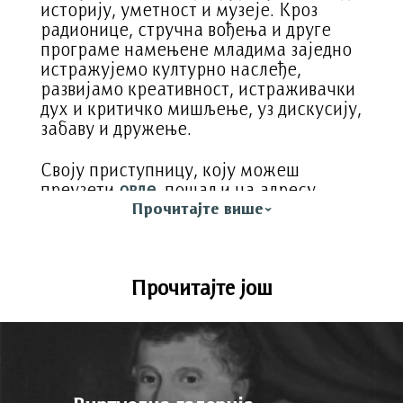
историју, уметност и музеје. Кроз
радионице, стручна вођења и друге
програме намењене младима заједно
истражујемо културно наслеђе,
развијамо креативност, истраживачки
дух и критичко мишљење, уз дискусију,
забаву и дружење.
Своју приступницу, коју можеш
преузети
овде
,
пошаљи на адресу
Прочитајте више
edukacija@narodnimuzej.rs
Придружи нам се!
Прочитајте још