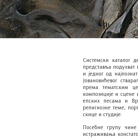
Системски каталог де
представља подухват 
и једног од најпозна
Јовановићевог ствара
према тематским це
композиције и сцене 
епских песама и Вр
религиозне теме; порт
скице и студије.
Посебне групу чине
истраживања констато