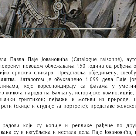
ла Павла Паје Јовановића (Catalogue raisonné), ау
покренут поводом облежавања 150 година од рођења ов
тијих српских сликара. Представља обједињену, свеобу
лаштва. Каталогом је обухваћено 1.099 дела Пајe Јо
линама, које кореспондирају са фазама у уметни
из живота народа на Балкану; историјске композиције,
шачки триптихон; пејзажи и мотиви из природе; ц
рети (скице и студије за портрете); представе женско
 радови који су копије и реплике рађене по дру
вана су и изгубљена и нестала дела Паје Јовановића, к