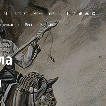
English
Српски
Srpski
р дешавања
Вести
Контакт
ла
а