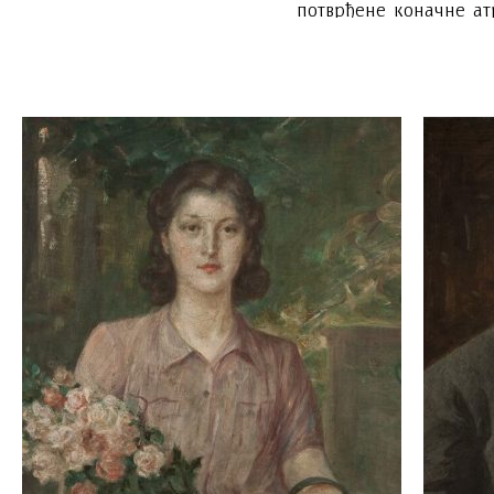
потврђене коначне ат
кругу Паје Јовановића