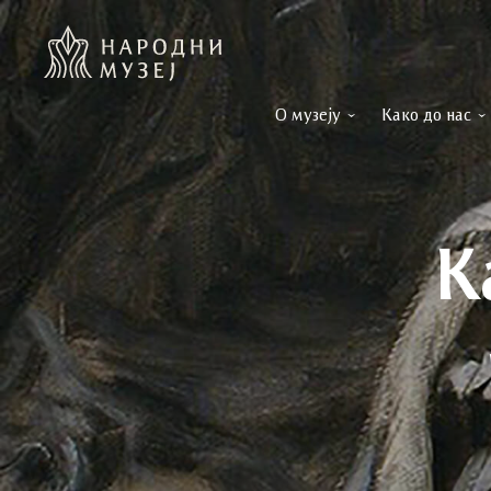
О музеју
Како до нас
К