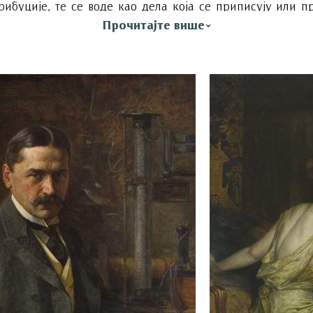
рибуције, те се воде као дела која се приписују или п
.
Прочитајте више