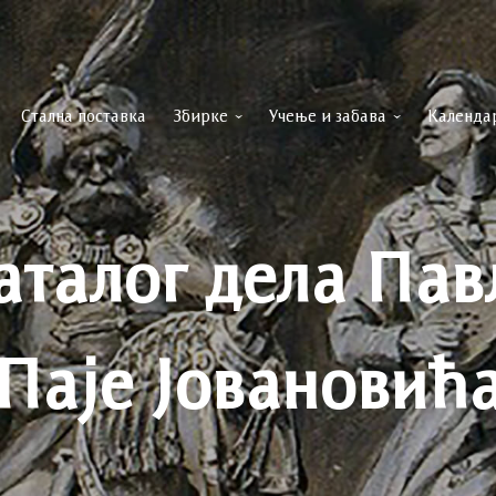
Стална поставка
Збирке
Учење и забава
Календа
аталог дела Пав
Паје Јовановић