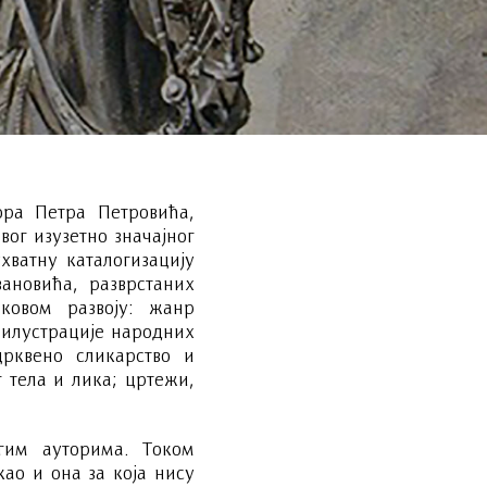
тора Петра Петровића,
ог изузетно значајног
хватну каталогизацију
вановића, разврстаних
ковом развоју: жанр
 илустрације народних
рквено сликарство и
г тела и лика; цртежи,
гим ауторима. Током
ао и она за која нису