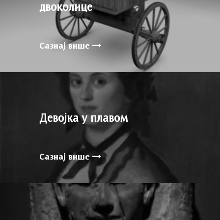
двоколице
Сазнај више
Девојка у плавом
Сазнај више