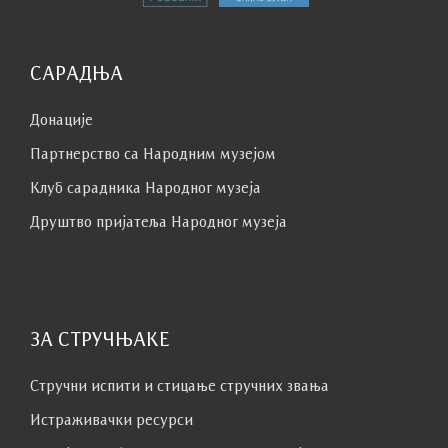
САРАДЊА
Донације
Партнерство са Народним музејoм
Клуб сaрaдникa Народног музеја
Друштво пријатеља Народног музеја
ЗА СТРУЧЊАКЕ
Стручни испити и стицање стручних звања
Истраживачки ресурси