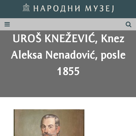
UROŠ KNEŽEVIĆ, Knez
Aleksa Nenadović, posle
1855