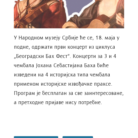
У Народном музеју Србије ће се, 18. маја у
подне, одржати први концерт из циклуса
„Београдски Бах Фест“. Концерти за 3 и 4
чембала Јохана Себастијана Баха биће
изведени на 4 историјска типа чембала
применом историјске извођачке праксе.
Програм је бесплатан за све заинтересоване,
а претходне пријаве нису потребне.