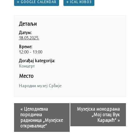
+ GOOGLE CALENDAR
+ ICAL ИЗВОЗ
Детаљи
Датум:
18.05.2025.
Време:
12:00 - 13:00
Догађај kategorija:
Концерт
Место
Народни музеј Србије
«
Целодневна
Музејска монодрама
породична
„Мој отац Вук
радионица „Музејске
Караџић“
»
откривалице“