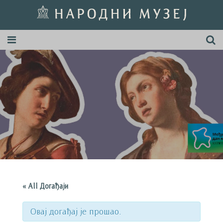
« All Догађаји
Овај догађај је прошао.