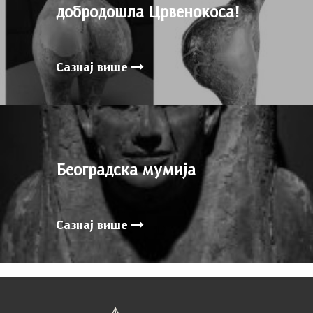
добродошла Црвенокоса!
Сазнај више
Београдска мумија
Сазнај више