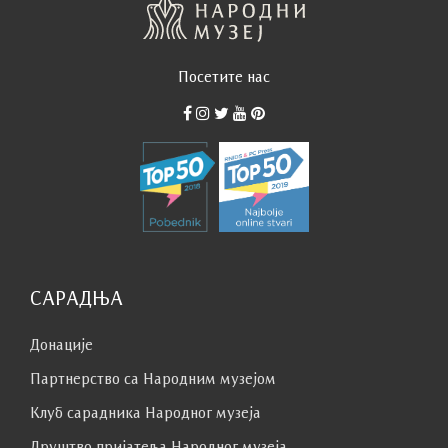
Посетите нас
САРАДЊА
Донације
Партнерство са Народним музејoм
Клуб сaрaдникa Народног музеја
Друштво пријатеља Народног музеја