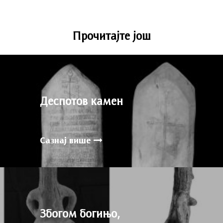
Прочитајте још
Деспотов камен
Сазнај више
Збогом богињо,