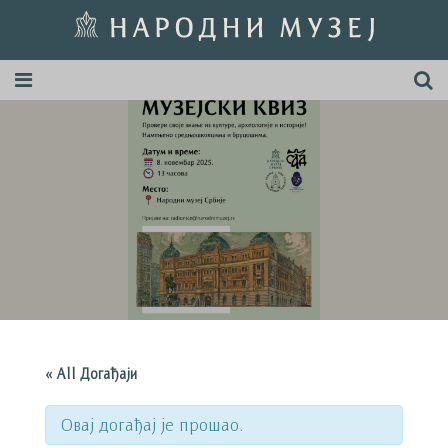
« All Догађаји
Овај догађај је прошао.