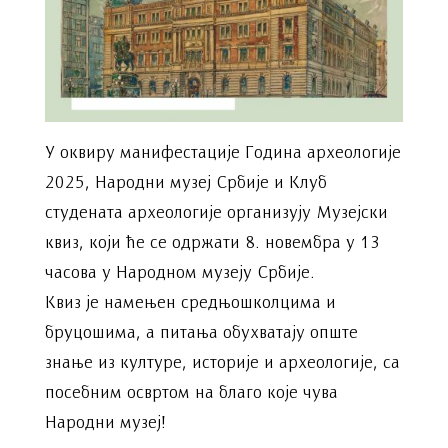
У оквиру манифестације Година археологије
2025, Народни музеј Србије и Клуб
студената археологије организују Музејски
квиз, који ће се одржати 8. новембра у 13
часова у Народном музеју Србије.
Квиз је намењен средњошколцима и
бруцошима, а питања обухватају опште
знање из културе, историје и археологије, са
посебним освртом на благо које чува
Народни музеј!