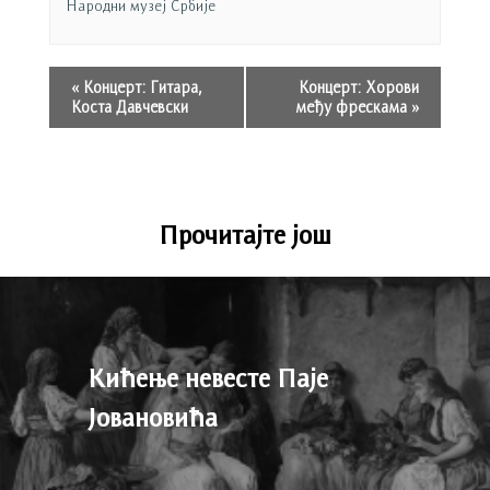
Народни музеј Србије
«
Концерт: Гитарa,
Концерт: Хорови
Коста Давчевски
међу фрескама
»
Прочитајте још
Кићење невесте Паје
Јовановића