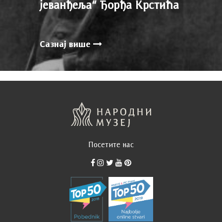
јеванђеља“ Ђорђа Крстића
Сазнај више
Посетите нас