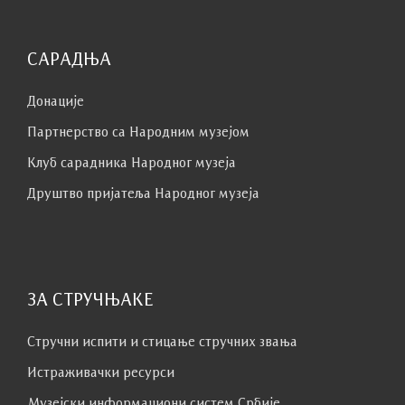
САРАДЊА
Донације
Партнерство са Народним музејoм
Клуб сaрaдникa Народног музеја
Друштво пријатеља Народног музеја
ЗА СТРУЧЊАКЕ
Стручни испити и стицање стручних звања
Истраживачки ресурси
Музејски информациони систем Србије