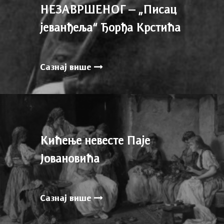
НЕЗАВРШЕНОГ – „Писац
јеванђеља“ Ђорђа Крстића
Сазнај више
Кићење невесте Паје
Јовановића
Сазнај више