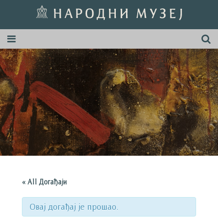
« All Догађаји
Овај догађај је прошао.