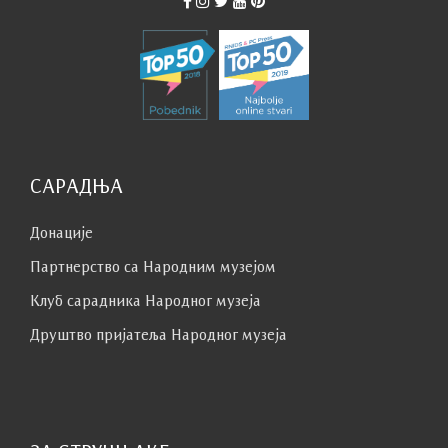
САРАДЊА
Донације
Партнерство са Народним музејoм
Клуб сaрaдникa Народног музеја
Друштво пријатеља Народног музеја