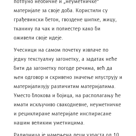
потпуно необичне и „неуметничке“
материјале за своје доба. Користили су
грађевински бетон, гвоздене шипке, жицу,
тканину па чак и полиестер како би
оживели своје идеје.
Учесници на самом почетку извлаче по
једну текстуалну загонетку, а задатак неће
бити да загонетку погоде речимa, већ да
њен одговор и скривено значење илуструју и
материјализују различитим материјалима.
Уместо блокова и бојица, на располагању ће
имати искључиво свакодневне, неуметничке
и рециклиране материјале инспирисане
нашим великим уметницима.
Радионица је намењена деци узраста од 10