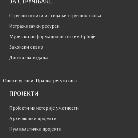
ЗА СТРУЧЊАКЕ
Стручни испити и стицање стручних звања
Истраживачки ресурси
Музејски информациони систем Србије
Законски оквир
Дигитална издања
Општи услови
Правна регулатива
ПРОЈЕКТИ
Пројекти из историје уметности
Археолошки пројекти
Нумизматички пројекти