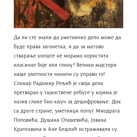
Да ли сте знали да уметничко дело може да
буде права загонетка, и да за његово
стварање уопште не морамо користити
класичне боје или глину? Велики мајстори
наше уметности чинили су управо то!
Сликар Радомир Рељић је своја дела
претварао у тајанствене ребусе у којима је
назив слике био кључ за дешифровање. Док
са друге стране, уметници попут Миодрага
Поповића, Душана Оташевића, Јована
Кратохвила и Ане Бешлић истраживали су