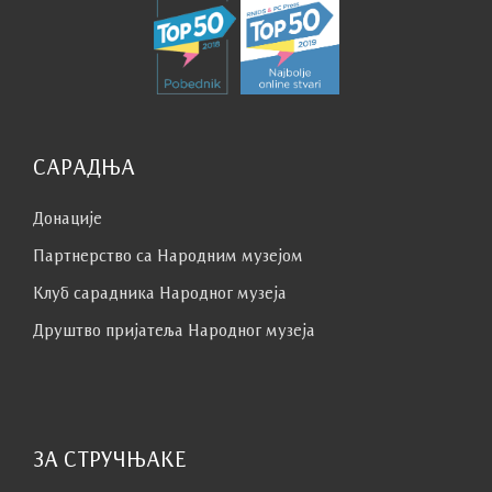
САРАДЊА
Донације
Партнерство са Народним музејoм
Клуб сaрaдникa Народног музеја
Друштво пријатеља Народног музеја
ЗА СТРУЧЊАКЕ