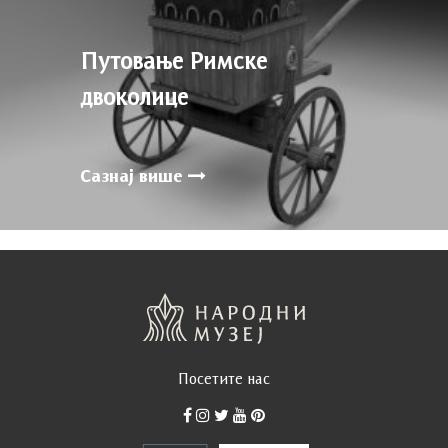
Путовање Римске
двоколице
Сазнај више
Посетите нас