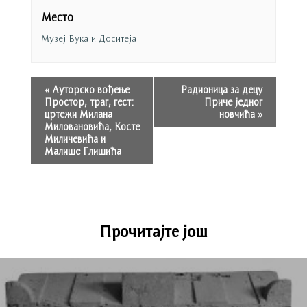
Место
Музеј Вука и Доситеја
«
Ауторско вођење
Радионица за децу
Простор, траг, гест:
Приче једног
цртежи Милана
новчића
»
Миловановића, Косте
Миличевића и
Малише Глишића
Прочитајте још