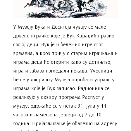
У Музеју Вука и Доситеја чувају се мале
дрвене играчке које је Вук Караџић правио
својој деци. Вук је и бележио игре свог
времена, а кроз причу о старим играчкама и
играма деца ће открити како су детињтво,
игра и забава изгледали некада. Учесници
ће се у дворишту Музеја опробати управо у
играма које је Вук записао. Радионица се
реализује у оквиру програма Распуст у
музеју, одржаће се у петак 31. јула у 11
часова и намењена је деци од 7 до 10
година. Пријављивање је обавезно на адресу