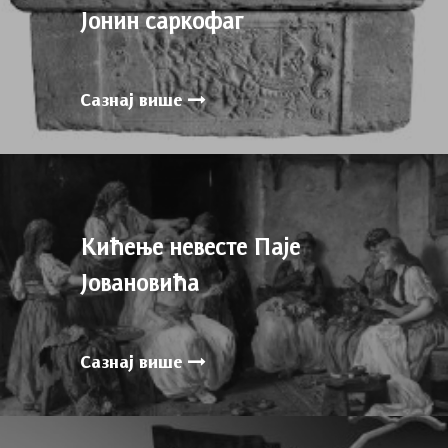
Јонин cаркофаг
Сазнај више
Кићење невесте Паје
Јовановића
Сазнај више