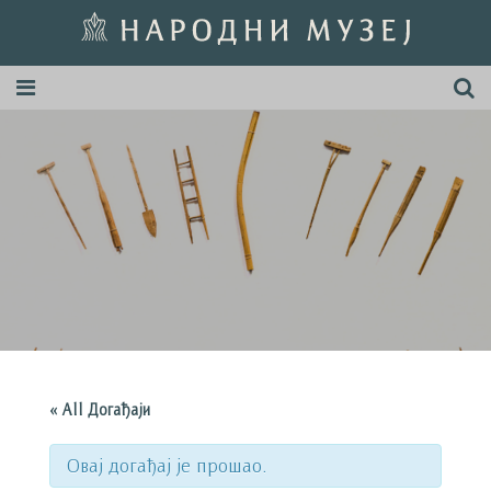
« All Догађаји
Овај догађај је прошао.