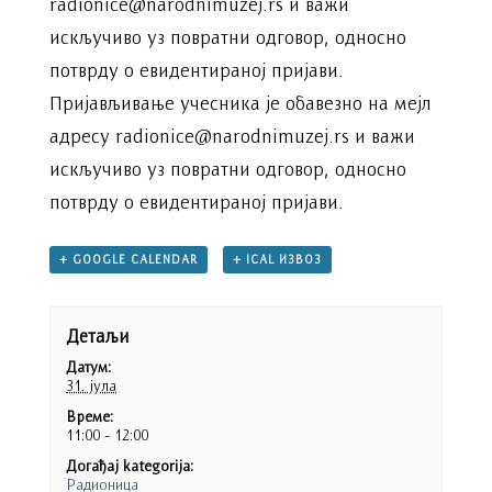
radionice@narodnimuzej.rs и важи
искључиво уз повратни одговор, односно
потврду о евидентираној пријави.
Пријављивање учесника је обавезно на мејл
адресу radionice@narodnimuzej.rs и важи
искључиво уз повратни одговор, односно
потврду о евидентираној пријави.
+ GOOGLE CALENDAR
+ ICAL ИЗВОЗ
Детаљи
Датум:
31. јула
Време:
11:00 - 12:00
Догађај kategorija:
Радионица