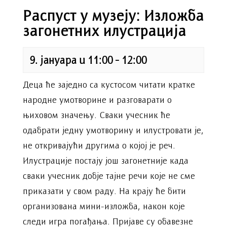
Распуст у музеју: Изложба
загонетних илустрација
9. јануара u 11:00
-
12:00
Деца ће заједно са кустосом читати кратке
народне умотворине и разговарати о
њиховом значењу. Сваки учесник ће
одабрати једну умотворину и илустровати је,
не откривајући другима о којој је реч.
Илустрације постају још загонетније када
сваки учесник добје тајне речи које не сме
приказати у свом раду. На крају ће бити
организована мини-изложба, након које
следи игра погађања. Пријаве су обавезне