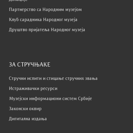
Партнерство са Народним музејoм
Клуб сaрaдникa Народног музеја
Друштво пријатеља Народног музеја
ЗА СТРУЧЊАКЕ
Стручни испити и стицање стручних звања
Истраживачки ресурси
Музејски информациони систем Србије
Законски оквир
Дигитална издања