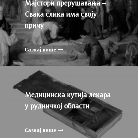
Мајстори прерушавања –
Свака слика има своју
причу
Сазнај више
Медицинска кутија лекара
у рудничкој области
Сазнај више