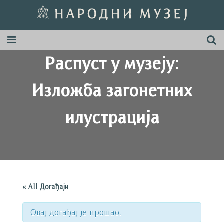
Распуст у музеју:
Изложба загонетних
илустрација
« All Догађаји
Овај догађај је прошао.