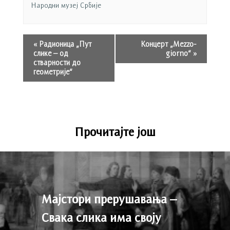
Народни музеј Србије
«
Радионица „Пут
Концерт „Mezzo-
слике – од
giorno“
»
стварности до
геометрије“
Прочитајте још
Мајстори прерушавања –
Свака слика има своју