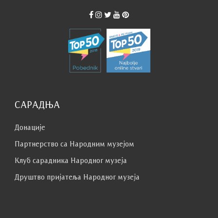
САРАДЊА
Донације
Партнерство са Народним музејoм
Клуб сaрaдникa Народног музеја
Друштво пријатеља Народног музеја