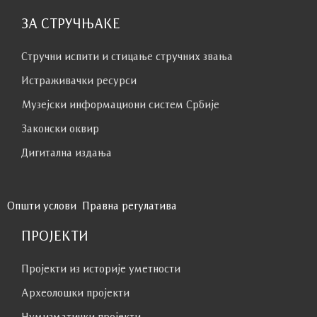
ЗА СТРУЧЊАКЕ
Стручни испити и стицање стручних звања
Истраживачки ресурси
Музејски информациони систем Србије
Законски оквир
Дигитална издања
Општи услови
Правна регулатива
ПРОЈЕКТИ
Пројекти из историје уметности
Археолошки пројекти
Нумизматички пројекти