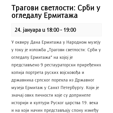
Трагови светлости: Срби у
огледалу Ермитажа
24. јануара u 18:00
-
19:00
У оквиру Дана Ермитажа у Народном музеју
у току је изложба „Трагови светлости: Срби у
огледалу Ермитажа“ на којој је
представљено 9 рестаураторски приређених
копија портрета руских војсковођа и
државника српског порекла из Државног
музеја Ермитаж у Санкт Петербургу. Који је
значај ових личности које су допринеле
историји и култури Руског царства 19. века
и на који начин представљају спону између