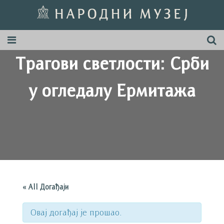
Трагови светлости: Срби
у огледалу Ермитажа
« All Догађаји
Овај догађај је прошао.