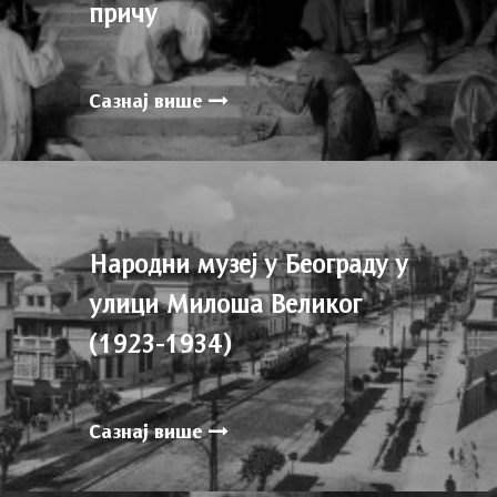
причу
Сазнај више
Народни музеј у Београду у
улици Милоша Великог
(1923-1934)
Сазнај више