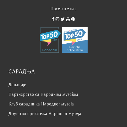
Посетите нас
САРАДЊА
Донације
Партнерство са Народним музејoм
Клуб сaрaдникa Народног музеја
Друштво пријатеља Народног музеја