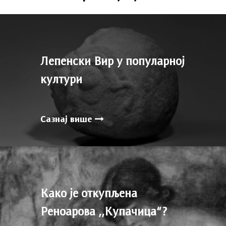
Лепенски Вир у популарној
култури
Сазнај више
Како је откупљена
Реноарова ,,Купачица“?