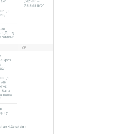
паж“
„Угрчић –
Хајами дуо“
оница
лица
“
ско
е „Пред
м зидом“
29
е
е кроз
у
вку
оница
ћне
етке:
 Бата
на наша
“
рт
ерт у
ј све 4 Догађаји »