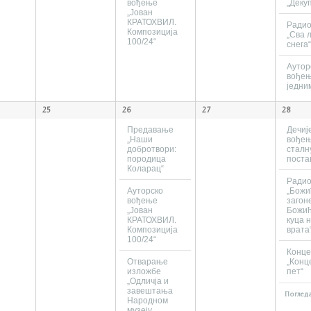
вођење
„Деку
„Јован
КРАТОХВИЛ.
Ради
Композиција
„Сва 
100/24“
снега
Аутор
вођењ
једни
25
26
27
28
Предавање
Дечиј
„Наши
вођењ
добротвори:
сталн
породица
поста
Коларац“
Ради
Ауторско
„Божи
вођење
загон
„Јован
Божић
КРАТОХВИЛ.
куца 
Композиција
врата
100/24“
Конце
Отварање
„Конц
изложбе
пет“
„Одличја и
завештања
Погледа
Народном
музеју