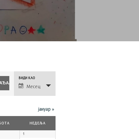
Догађај
ВИДИ КАО
Views
Месец
Navigation
јануар
»
БОТА
НЕДЕЉА
1