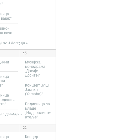
е“
оница
 вајар“
евно-
ко вече
ј све 4 Догађаји »
15
дични
Музејска
монодрама
„Досије
Доситеј“
оница
ски
е“
Концерт „МШ
Јамаха
(Yamaha)“
оница
огодишња
тка“
Радионица за
младе
„Надреалистички
ј 5 Догађаји »
атеље”
22
оница
Концерт