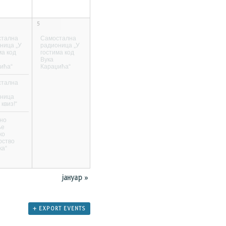
5
стална
Самостална
ница „У
радионица „У
ма код
гостима код
Вука
ића“
Караџића“
стална
оница
квиз!“
но
ње
ко
рство
ка“
јануар
»
+ EXPORT EVENTS