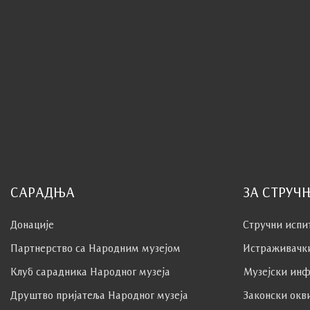
САРАДЊА
ЗА СТРУЧ
Донације
Стручни испи
Партнерство са Народним музејoм
Истраживачк
Клуб сaрaдникa Народног музеја
Музејски инф
Друштво пријатеља Народног музеја
Законски окв