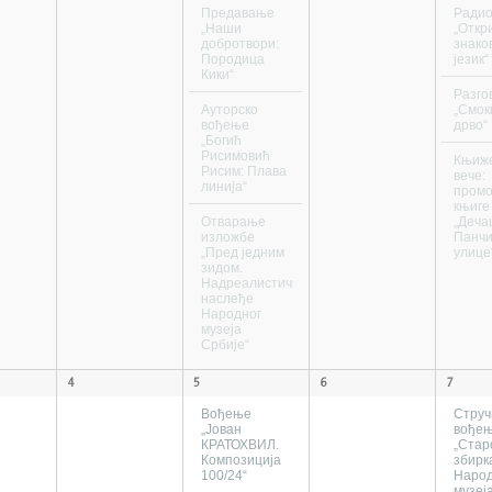
Предавање
Ради
„Наши
„Откр
добротвори:
знако
Породица
језик“
Кики“
Разго
Ауторско
„Смок
вођење
дрво“
„Богић
Рисимовић
Књиж
Рисим: Плава
вече:
линија“
промо
књиге
Отварање
„Деча
изложбе
Панч
„Пред једним
улице
зидом.
Надреалистичко
наслеђе
Народног
музеја
Србије“
4
5
6
7
Вођење
Струч
„Јован
вође
КРАТОХВИЛ.
„Стар
Композиција
збирк
100/24“
Народ
музеј