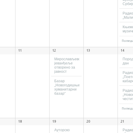
Србиј
Ради
„Мали
Књиж
музич
Погледа
11
12
13
14
Мирослављево
Поро
јеванђеље
дан
отворено за
јавност
Ради
„Поет
Базар
кабар
„Новогодишњи
хуманитарни
Ради
базар“
„Нов
чести
Погледа
18
19
20
21
Ауторско
Ради