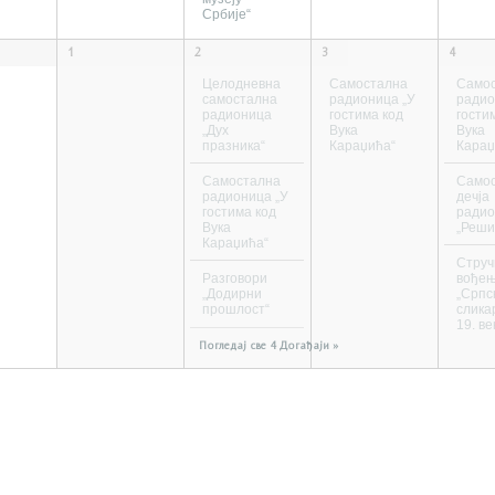
Србије“
1
2
3
4
Целодневна
Самостална
Само
самостална
радионица „У
радио
радионица
гостима код
гости
„Дух
Вука
Вука
празника“
Караџића“
Караџ
Самостална
Само
радионица „У
дечја
гостима код
ради
Вука
„Реши 
Караџића“
Струч
Разговори
вође
„Додирни
„Српс
прошлост“
слика
19. ве
Погледај све 4 Догађаји »