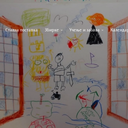
Стална поставка
Збирке
Учење и забава
Календа