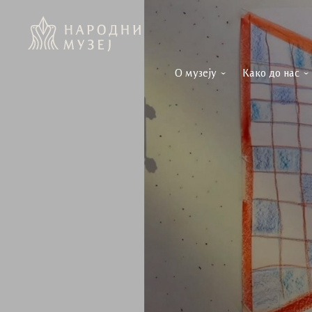
О музеју
Како до нас