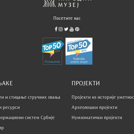
Посетите нас
ЊАКЕ
ПРОЈЕКТИ
ти и стицање стручних звања
Пројекти из историје уметно
и ресурси
Археолошки пројекти
ормациони систем Србије
Нумизматички пројекти
ир