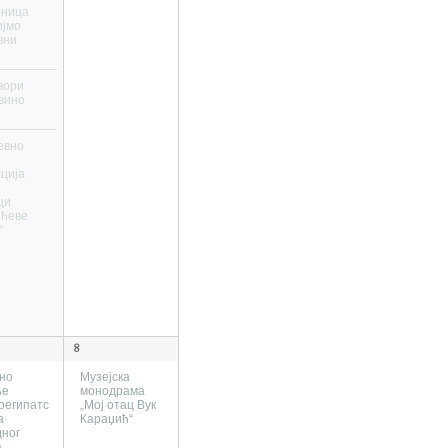
оница
ијмо
вни
вори
вино
евно
ција
ци
ићеве
“
8
но
Музејска
ње
монодрама
оегипатска
„Мој отац Вук
а
Караџић“
ног
а