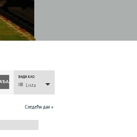
Догађај
ВИДИ КАО
Views
Lista
Navigation
Следећи дан
»