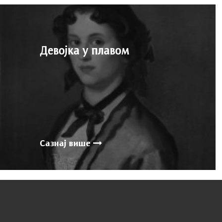
Девојка у плавом
Сазнај више