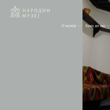
О музеју
Како до нас