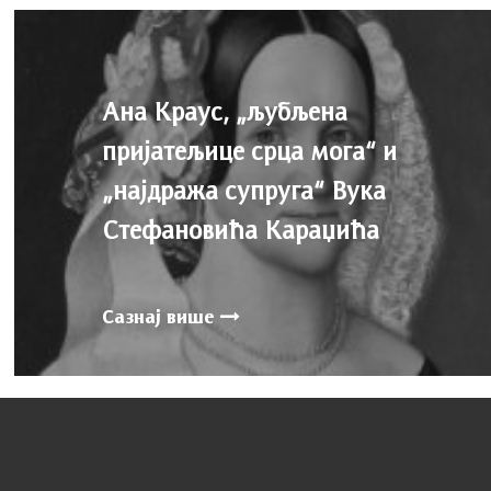
Ана Краус, „љубљена
пријатељице срца мога“ и
„најдража супруга“ Вука
Стефановића Караџића
Сазнај више