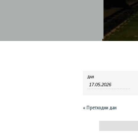
Догађаји
Догађаји
ДАН
Search
Search
and
Views
Navigation
«
Претходни дан