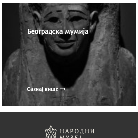
Београдска мумија
Сазнај више