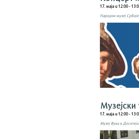
17. маја u 12:00
-
13:0
Народни музеј Србије
Музејски 
17. маја u 12:00
-
13:0
Музеј Вука и Доситеја