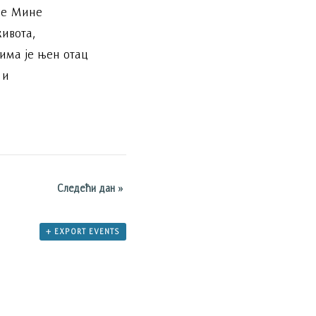
не Мине
ивота,
има је њен отац
 и
Следећи дан
»
+ EXPORT EVENTS