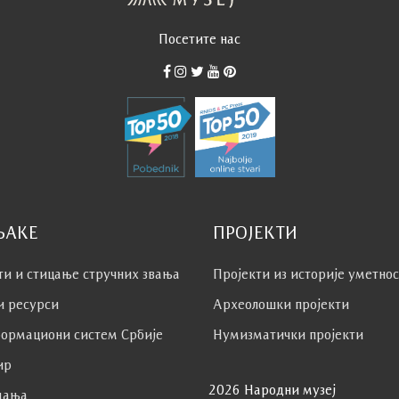
Посетите нас
ЊАКЕ
ПРОЈЕКТИ
ти и стицање стручних звања
Пројекти из историје уметно
и ресурси
Археолошки пројекти
ормациони систем Србије
Нумизматички пројекти
ир
2026 Народни музеј
дања