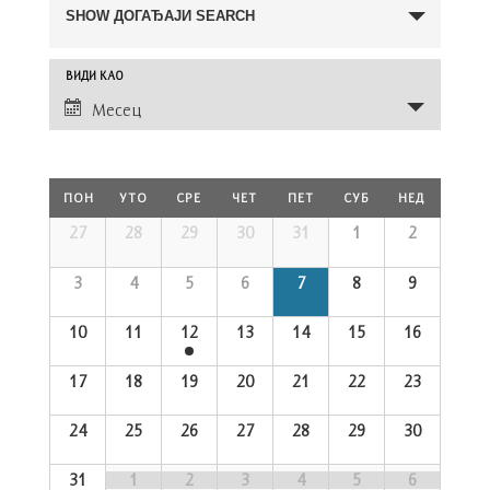
Search
SHOW ДОГАЂАЈИ SEARCH
and
Views
Догађај
ВИДИ КАО
Navigation
Views
Месец
Navigation
Calendar
ПОН
УТО
СРЕ
ЧЕТ
ПЕТ
СУБ
НЕД
of
Догађаји
Calendar
27
28
29
30
31
1
2
of
Догађаји
3
4
5
6
7
8
9
10
11
12
13
14
15
16
17
18
19
20
21
22
23
24
25
26
27
28
29
30
31
1
2
3
4
5
6