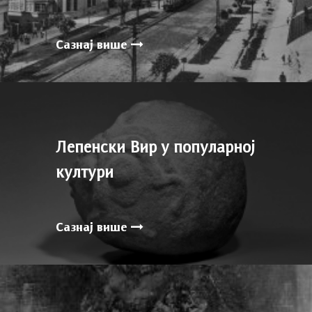
Сазнај више
Лепенски Вир у популарној
култури
Сазнај више