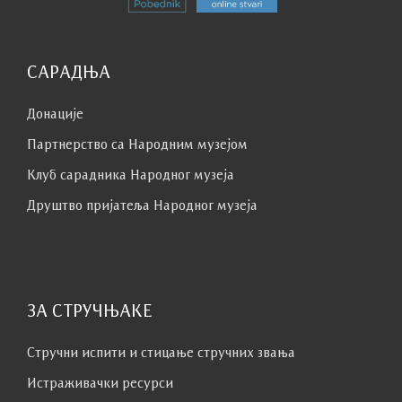
САРАДЊА
Донације
Партнерство са Народним музејoм
Клуб сaрaдникa Народног музеја
Друштво пријатеља Народног музеја
ЗА СТРУЧЊАКЕ
Стручни испити и стицање стручних звања
Истраживачки ресурси