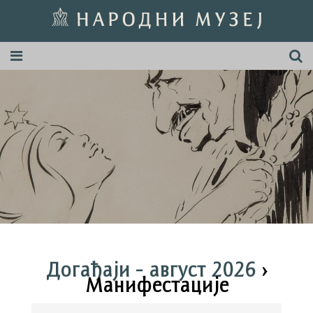
Догађаји - август 2026
›
Манифестације
Догађаји