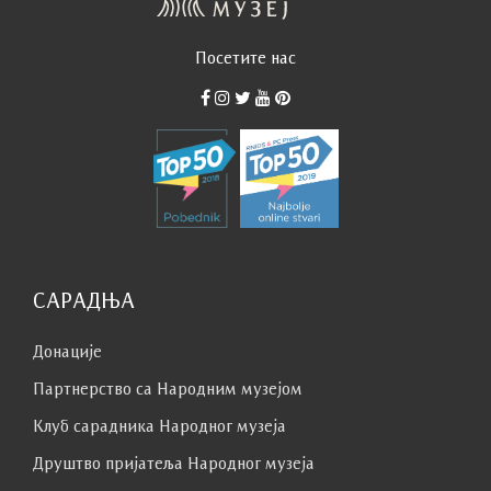
колоније оживљава успомену на двоје
великана српске уметности 20. века и
Посетите нас
позива посетиоце да уђу у топли, лични,
дијалог са њиховим животима и
стваралаштвом.
Нова стална поставка музеја осмишљена је
са визијом да Спомен-музеј Надежде и
Растка Петровића постане активни простор
дијалога са баштином. Заузимајући посебно
место на културној мапи Београда, Србије и
региона, Спомен-музеј сведочи о трајним
САРАДЊА
вредностима из живота Надежде, Растка и
породице Петровић, који су оставили
Донације
неизбрисив траг у српској култури.
Партнерство са Народним музејoм
Контакт:
nadezdairastko@narodnimuzej.rs
Клуб сaрaдникa Народног музеја
Друштво пријатеља Народног музеја