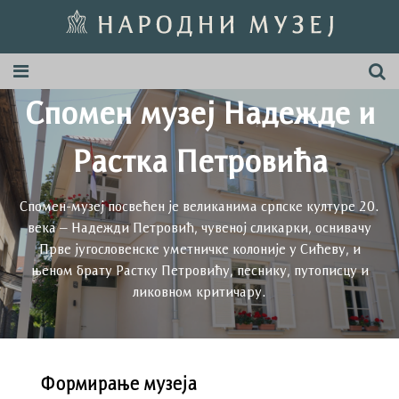
Спомен музеј Надежде и
Растка Петровића
Cпомен-музеј посвећен је великанима српске културе 20.
века – Надежди Петровић, чувеној сликарки, оснивачу
Прве југословенске уметничке колоније у Сићеву, и
њеном брату Растку Петровићу, песнику, путописцу и
ликовном критичару.
Формирање музеја