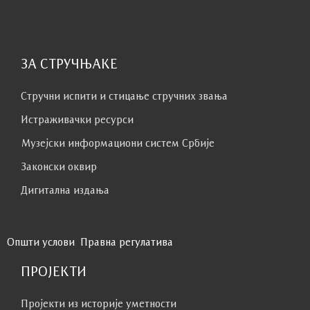
Прочитајте више о
Збирци Надежде и Растка
Петровића – легат Љубице Луковић.
ЗА СТРУЧЊАКЕ
Стручни испити и стицање стручних звања
Истраживачки ресурси
Музејски информациони систем Србије
Законски оквир
Дигитална издања
Општи услови
Правна регулатива
ПРОЈЕКТИ
Пројекти из историје уметности