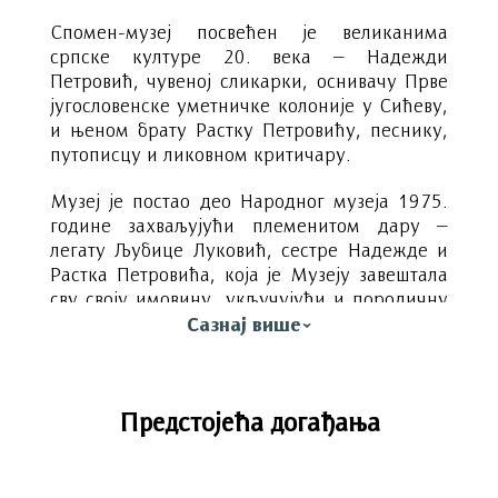
Cпомен-музеј посвећен је великанима
српске културе 20. века – Надежди
Петровић, чувеној сликарки, оснивачу Прве
југословенске уметничке колоније у Сићеву,
и њеном брату Растку Петровићу, песнику,
путописцу и ликовном критичару.
Музеј је постао део Народног музеја 1975.
године захваљујући племенитом дару –
легату Љубице Луковић, сестре Надежде и
Растка Петровића, која је Музеју завештала
сву своју имовину, укључујући и породичну
кућу у којој је Спомен-музеј отворен. Осим
Сазнај више
радова Надежде Петровић, Љубица Луковић
је Музеју завештала и вредну колекцију
слика из збирке самог Растка Петровића,
Предстојећа догађања
дела домаћих и страних уметника, као и
разнородне уметничке, употребне и
предмете култа ваневропоских култура које
је Растко прикупљао, његова афричка и