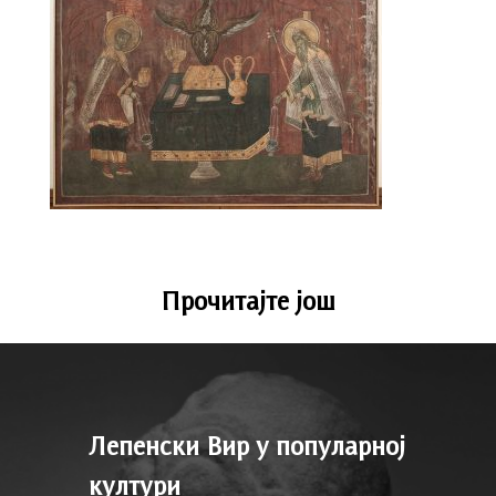
Прочитајте још
Лепенски Вир у популарној
култури