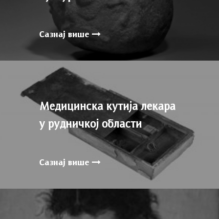
Сазнај више
Медицинска кутија лекара
у рудничкој области
Сазнај више