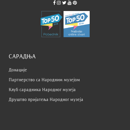
САРАДЊА
Донације
Партнерство са Народним музејoм
Клуб сaрaдникa Народног музеја
Друштво пријатеља Народног музеја