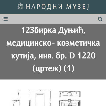
12Збирка Дуњић,
медицинско- козметичка
кутија, инв. бр. D 1220
(цртеж) (1)