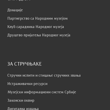
Донације
Партнерство са Народним музејoм
Клуб сaрaдникa Народног музеја
Друштво пријатеља Народног музеја
ЗА СТРУЧЊАКЕ
Стручни испити и стицање стручних звања
Истраживачки ресурси
Музејски информациони систем Србије
Законски оквир
Дигитална издања