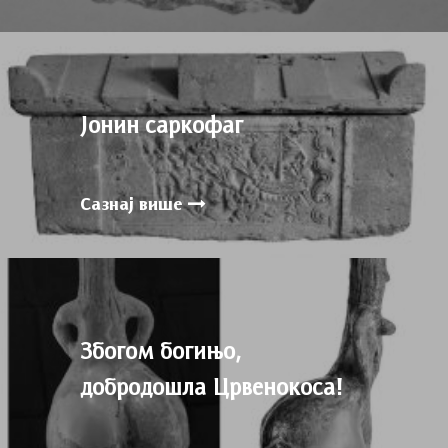
Јонин cаркофаг
Сазнај више
Збогом богињо,
добродошла Црвенокоса!