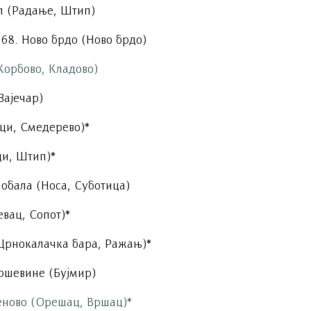
л (Радање, Штип)
68. Ново брдо (Ново брдо)
Корбово, Кладово)
Зајечар)
ци, Смедерево)*
и, Штип)*
обала (Носа, Суботица)
евац, Сопот)*
(Црнокалачка бара, Ражањ)*
ршевине (Бујмир)
сеново (Орешац, Вршац)*