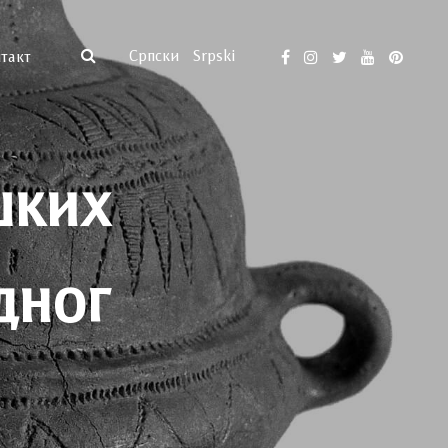
Српски
Srpski
такт
шких
дног