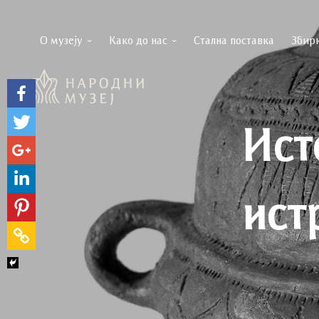
О музеју
Како до нас
Стална поставка
Збир
Ист
ист