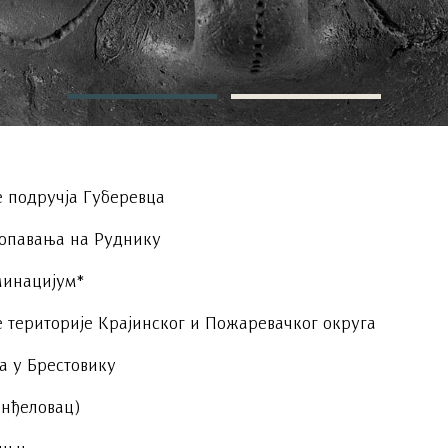
 подручја Губеревца
опавања на Руднику
минацијум*
 територије Крајинског и Пожаревачког округа
а у Брестовику
нђеловац)