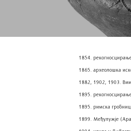
1854. рекогносцирање
1865. археолошка иск
1882, 1902, 1903. Ви
1895. рекогносцирање
1895. римска гробниц
1899. Међулужје (Ара