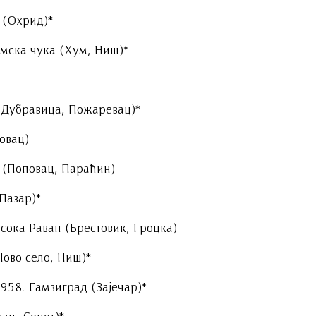
 (Охрид)*
умска чука (Хум, Ниш)*
(Дубравица, Пожаревац)*
овац)
 (Поповац, Параћин)
Пазар)*
сока Раван (Брестовик, Гроцка)
Ново село, Ниш)*
958. Гамзиград (Зајечар)*