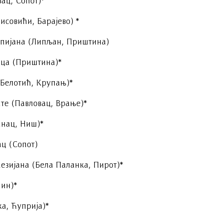
ац, Сопот)*
исовићи, Барајево) *
лпијана (Липљан, Приштина)
ица (Приштина)*
Белотић, Крупањ)*
те (Павловац, Врање)*
инац, Ниш)*
ц (Сопот)
езијана (Бела Паланка, Пирот)*
ин)*
а, Ћуприја)*