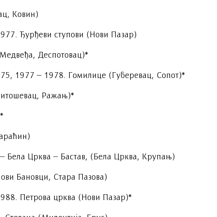
ац, Ковин)
1977. Ђурђеви ступови (Нови Пазар)
Медвеђа, Деспотовац)*
75, 1977 – 1978. Гомилице (Губеревац, Сопот)*
Витошевац, Ражањ)*
*
Параћин)
– Бела Црква – Бастав, (Бела Црква, Крупањ)
ови Бановци, Стара Пазова)
988. Петрова црква (Нови Пазар)*