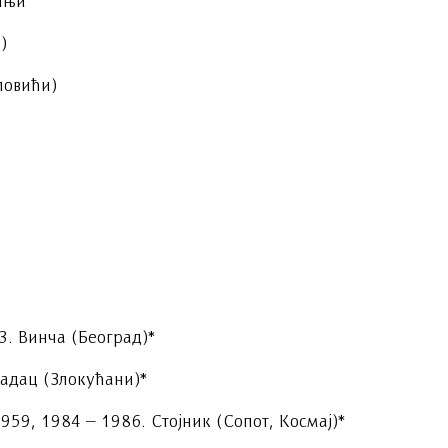
ињи
)
повићи)
3. Винча (Београд)*
радац (Злокућани)*
959, 1984 – 1986. Стојник (Сопот, Космај)*