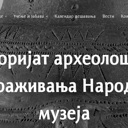
ке
Учење и забава
Календар дешавања
Вести
Кон
оријат археоло
раживања Наро
музеја