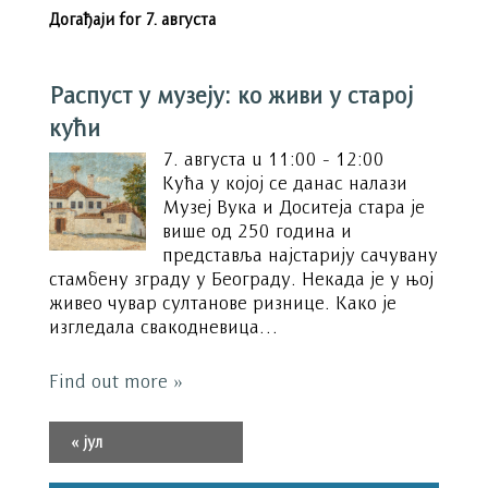
Догађаји for
7. августа
Распуст у музеју: ко живи у старој
кући
7. августа u 11:00 - 12:00
Кућа у којој се данас налази
Музеј Вука и Доситеја стара је
више од 250 година и
представља најстарију сачувану
стамбену зграду у Београду. Некада је у њој
живео чувар султанове ризнице. Како је
изгледала свакодневица…
Find out more »
«
јул