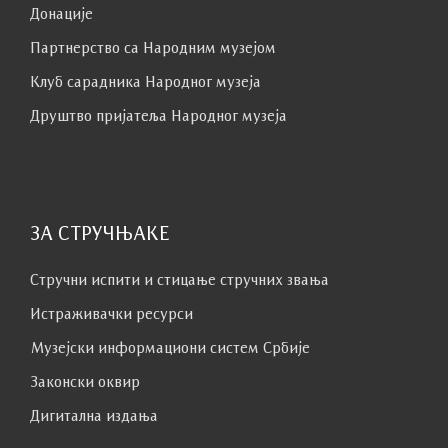
Донације
Партнерство са Народним музејoм
Клуб сaрaдникa Народног музеја
Друштво пријатеља Народног музеја
ЗА СТРУЧЊАКЕ
Стручни испити и стицање стручних звања
Истраживачки ресурси
Музејски информациони систем Србије
Законски оквир
Дигитална издања