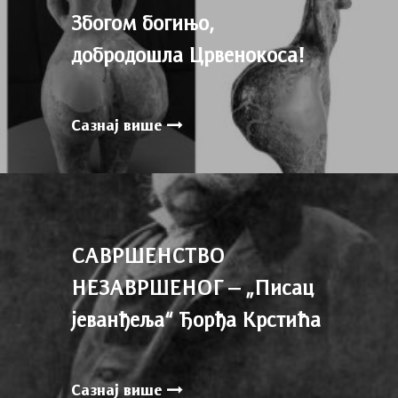
Збогом богињо,
добродошла Црвенокоса!
Сазнај више
САВРШЕНСТВО
НЕЗАВРШЕНОГ – „Писац
јеванђеља“ Ђорђа Крстића
Сазнај више